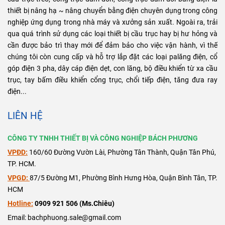
thiết bị nâng hạ ~ nâng chuyển bằng điện chuyên dụng trong công
nghiệp ứng dụng trong nhà máy và xưởng sản xuất. Ngoài ra, trải
qua quá trình sử dụng các loại thiết bị cầu trục hay bị hư hỏng và
cần được bảo trì thay mới để đảm bảo cho việc vận hành, vì thế
chúng tôi còn cung cấp và hỗ trợ lắp đặt các loại palăng điện, cổ
góp điện 3 pha, dây cáp điện dẹt, con lăng, bộ điều khiển từ xa cầu
trục, tay bấm điều khiển cổng trục, chổi tiếp điện, tăng đưa ray
điện...
LIÊN HỆ
CÔNG TY TNHH THIẾT BỊ VÀ CÔNG NGHIỆP BÁCH PHƯƠNG
VPĐD:
160/60 Đường Vườn Lài, Phường Tân Thành, Quận Tân Phú,
TP. HCM.
VPGD:
87/5 Đường M1, Phường Bình Hưng Hòa, Quận Bình Tân, TP.
HCM
Hotline:
0909 921 506 (Ms.Chiêu)
Email: bachphuong.sale@gmail.com