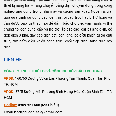
thiết bị nâng hạ ~ nâng chuyển bằng điện chuyên dụng trong công
nghiệp ứng dụng trong nhà máy và xưởng sản xuất. Ngoài ra, trải
qua quá trình sử dụng các loại thiết bị cầu trục hay bị hư hỏng và
cần được bảo trì thay mới để đảm bảo cho việc vận hành, vì thế
chúng tôi còn cung cấp và hỗ trợ lắp đặt các loại palăng điện, cổ
góp điện 3 pha, dây cáp điện dẹt, con lăng, bộ điều khiển từ xa cầu
trục, tay bấm điều khiển cổng trục, chổi tiếp điện, tăng đưa ray
điện...
LIÊN HỆ
CÔNG TY TNHH THIẾT BỊ VÀ CÔNG NGHIỆP BÁCH PHƯƠNG
VPĐD:
160/60 Đường Vườn Lài, Phường Tân Thành, Quận Tân Phú,
TP. HCM.
VPGD:
87/5 Đường M1, Phường Bình Hưng Hòa, Quận Bình Tân, TP.
HCM
Hotline:
0909 921 506 (Ms.Chiêu)
Email: bachphuong.sale@gmail.com