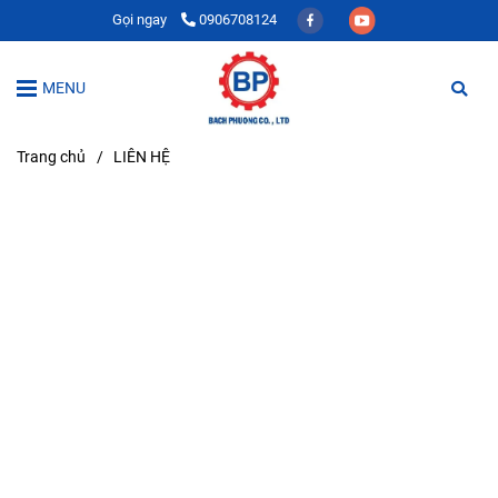
Gọi ngay
0906708124
MENU
Trang chủ
/
LIÊN HỆ