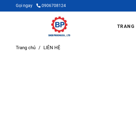
Gọi ngay
0906708124
TRANG
Trang chủ
/
LIÊN HỆ