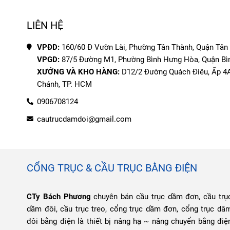
LIÊN HỆ
VPĐD: 
VPGD: 
XƯỞNG VÀ KHO HÀNG:
 D12/2 Đường Quách Điêu, Ấp 4A,
Chánh, TP. HCM
0906708124
cautrucdamdoi@gmail.com
CỔNG TRỤC & CẦU TRỤC BẰNG ĐIỆN
CTy Bách Phương
chuyên bán cầu trục dầm đơn, cầu trụ
dầm đôi, cầu trục treo, cổng trục dầm đơn, cổng trục dâ
đôi bằng điện là thiết bị nâng hạ ~ nâng chuyển bằng điệ