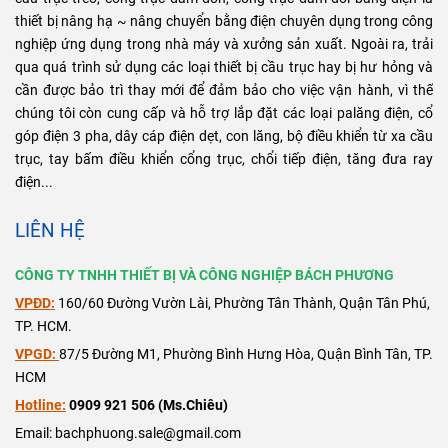
thiết bị nâng hạ ~ nâng chuyển bằng điện chuyên dụng trong công
nghiệp ứng dụng trong nhà máy và xưởng sản xuất. Ngoài ra, trải
qua quá trình sử dụng các loại thiết bị cầu trục hay bị hư hỏng và
cần được bảo trì thay mới để đảm bảo cho việc vận hành, vì thế
chúng tôi còn cung cấp và hỗ trợ lắp đặt các loại palăng điện, cổ
góp điện 3 pha, dây cáp điện dẹt, con lăng, bộ điều khiển từ xa cầu
trục, tay bấm điều khiển cổng trục, chổi tiếp điện, tăng đưa ray
điện...
LIÊN HỆ
CÔNG TY TNHH THIẾT BỊ VÀ CÔNG NGHIỆP BÁCH PHƯƠNG
VPĐD:
160/60 Đường Vườn Lài, Phường Tân Thành, Quận Tân Phú,
TP. HCM.
VPGD:
87/5 Đường M1, Phường Bình Hưng Hòa, Quận Bình Tân, TP.
HCM
Hotline:
0909 921 506 (Ms.Chiêu)
Email: bachphuong.sale@gmail.com