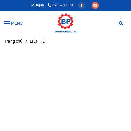
Gọi ngay
0906708124
MENU
Trang chủ
/
LIÊN HỆ