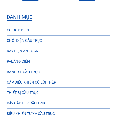
DANH MỤC
CỔ GÓP ĐIỆN
CHỔI ĐIỆN CẦU TRỤC
RAY ĐIỆN AN TOÀN
PALĂNG ĐIỆN
BÁNH XE CẦU TRỤC
CÁP ĐIỀU KHIỂN CÓ LÕI THÉP
THIẾT BỊ CẦU TRỤC
DÂY CÁP DẸP CẦU TRỤC
ĐIỀU KHIỂN TỪ XA CẦU TRỤC