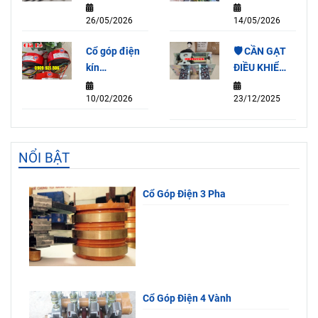
rẻ
26/05/2026
14/05/2026
Cổ góp điện
🛡️ CẦN GẠT
kín
ĐIỀU KHIỂN
SRH2078-
QT3A-4F
10/02/2026
23/12/2025
2P (15A)
NỔI BẬT
Cổ Góp Điện 3 Pha
Cổ Góp Điện 4 Vành