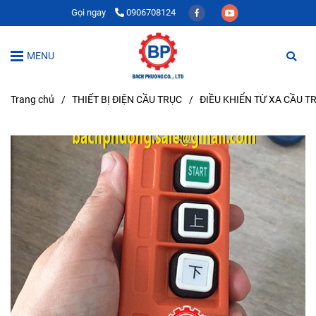
Gọi ngay
0906708124
MENU
Trang chủ
/
THIẾT BỊ ĐIỆN CẦU TRỤC
/
ĐIỀU KHIỂN TỪ XA CẦU T