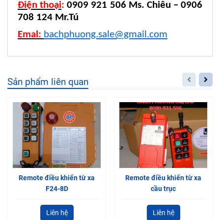
Điện thoại
:
0909 921 506 Ms. Chiêu – 0906
708 124 Mr.Tú
Emal:
bachphuong.sale@gmail.com
Sản phẩm liên quan
Remote điều khiển từ xa
Remote điều khiển từ xa
F24-8D
cầu trục
Liên hệ
Liên hệ