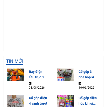
TIN MỚI
Ray điện
Cổ góp 3
cầu trục 3P-
pha hộp kín
50A
SRH65155-
08/08/2026
16/06/2026
3P (15A)
Cổ góp điện
Cổ góp điện
4 vành trượt
hộp kín giá