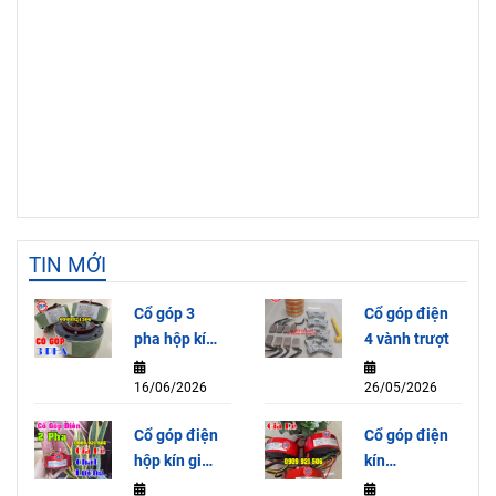
TIN MỚI
Cổ góp 3
Cổ góp điện
pha hộp kín
4 vành trượt
SRH65155-
16/06/2026
26/05/2026
3P (15A)
Cổ góp điện
Cổ góp điện
hộp kín giá
kín
rẻ
SRH2078-