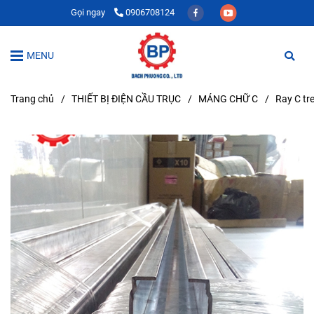
Gọi ngay
0906708124
MENU
Trang chủ
/
THIẾT BỊ ĐIỆN CẦU TRỤC
/
MÁNG CHỮ C
/
Ray C tr