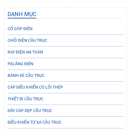
DANH MỤC
CỔ GÓP ĐIỆN
CHỔI ĐIỆN CẦU TRỤC
RAY ĐIỆN AN TOÀN
PALĂNG ĐIỆN
BÁNH XE CẦU TRỤC
CÁP ĐIỀU KHIỂN CÓ LÕI THÉP
THIẾT BỊ CẦU TRỤC
DÂY CÁP DẸP CẦU TRỤC
ĐIỀU KHIỂN TỪ XA CẦU TRỤC