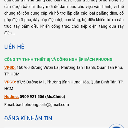
qua quá trình sử dụng các loại thiết bị cầu trục hay bị hư hỏng và
cần được bảo trì thay mới để đảm bảo cho việc vận hành, vì thế
chúng tôi còn cung cấp và hỗ trợ lắp đặt các loại palăng điện, cổ
góp điện 3 pha, dây cáp điện dẹt, con lăng, bộ điều khiển từ xa cầu
trục, tay bấm điều khiển cổng trục, chổi tiếp điện, tăng đưa ray
điện...
LIÊN HỆ
CÔNG TY TNHH THIẾT BỊ VÀ CÔNG NGHIỆP BÁCH PHƯƠNG
VPĐD:
160/60 Đường Vườn Lài, Phường Tân Thành, Quận Tân Phú,
TP. HCM.
VPGD:
87/5 Đường M1, Phường Bình Hưng Hòa, Quận Bình Tân, TP.
HCM
Hotline:
0909 921 506 (Ms.Chiêu)
Email: bachphuong.sale@gmail.com
ĐĂNG KÍ NHẬN TIN