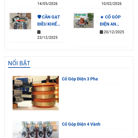
14/05/2026
10/02/2026
2P (15A)
🛡️ CẦN GẠT
🔹 CỔ GÓP
ĐIỀU KHIỂN
ĐIỆN AN
QT3A-4F
TOÀN 3 PHA
20/12/2025
23/12/2025
65×112×100MM
NỔI BẬT
Cổ Góp Điện 3 Pha
Cổ Góp Điện 4 Vành