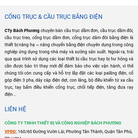
CỔNG TRỤC & CẦU TRỤC BẰNG ĐIỆN
CTy Bách Phương
chuyên bán cầu trục dầm đơn, cầu trục dầm đôi,
cầu trục treo, cổng trục dầm đơn, cổng trục dâm đôi bằng điện là
thiết bị nâng hạ ~ nâng chuyển bằng điện chuyên dụng trong công
nghiệp ứng dụng trong nhà máy và xưởng sản xuất. Ngoài ra, trải
qua quá trình sử dụng các loại thiết bị cầu trục hay bị hư hỏng và
cần được bảo trì thay mới để đảm bảo cho việc vận hành, vì thế
chúng tôi còn cung cấp và hỗ trợ lắp đặt các loại palăng điện, cổ
góp điện 3 pha, dây cáp điện dẹt, con lăng, bộ điều khiển từ xa cầu
trục, tay bấm điều khiển cổng trục, chổi tiếp điện, tăng đưa ray
điện...
LIÊN HỆ
CÔNG TY TNHH THIẾT BỊ VÀ CÔNG NGHIỆP BÁCH PHƯƠNG
VPĐD:
160/60 Đường Vườn Lài, Phường Tân Thành, Quận Tân Phú,