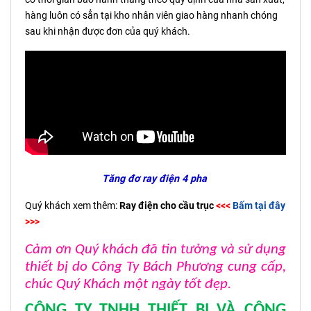
hàng luôn có sẳn tại kho nhân viên giao hàng nhanh chóng
sau khi nhận được đơn của quý khách.
Tăng đơ ray điện 4 pha
Quý khách xem thêm:
Ray điện cho cầu trục
<<<
Bấm tại đây
>>>
Cảm ơn Quý khách đã tin tưởng và sử dụng
thiết bị do Công Ty Bách Phương cung cấp,
chúc Quý Khách một ngày tốt đẹp.
CÔNG TY TNHH THIẾT BỊ VÀ CÔNG