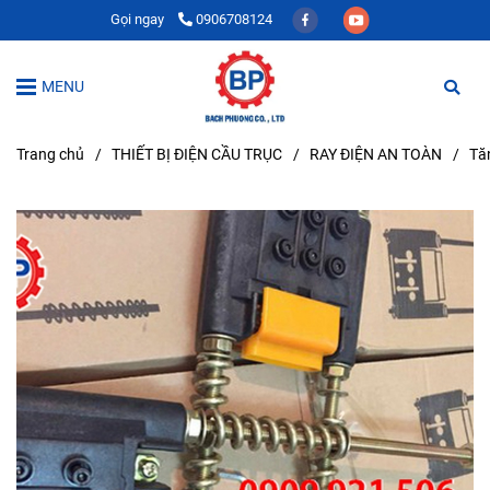
Gọi ngay
0906708124
MENU
Trang chủ
/
THIẾT BỊ ĐIỆN CẦU TRỤC
/
RAY ĐIỆN AN TOÀN
/
Tă