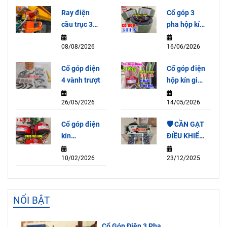
Ray điện
Cổ góp 3
cầu trục 3P-
pha hộp kín
50A
SRH65155-
08/08/2026
16/06/2026
3P (15A)
Cổ góp điện
Cổ góp điện
4 vành trượt
hộp kín giá
rẻ
26/05/2026
14/05/2026
Cổ góp điện
🛡️ CẦN GẠT
kín
ĐIỀU KHIỂN
SRH2078-
QT3A-4F
10/02/2026
23/12/2025
2P (15A)
NỔI BẬT
Cổ Góp Điện 3 Pha