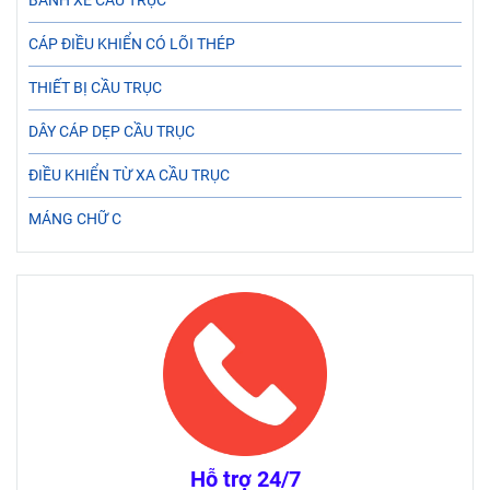
BÁNH XE CẦU TRỤC
CÁP ĐIỀU KHIỂN CÓ LÕI THÉP
THIẾT BỊ CẦU TRỤC
DÂY CÁP DẸP CẦU TRỤC
ĐIỀU KHIỂN TỪ XA CẦU TRỤC
MÁNG CHỮ C
Hỗ trợ 24/7