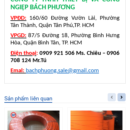
NGIỆP BÁCH PHƯƠNG
VPĐD:
160/60 Đường Vườn Lài, Phường
Tân Thành, Quận Tân Phú,TP. HCM
VPGD:
87/5 Đường 18, Phường Bình Hưng
Hòa, Quận Bình Tân, TP. HCM
Điện thoại
:
0909 921 506 Ms. Chiêu – 0906
708 124 Mr.Tú
Emal:
bachphuong.sale@gmail.com
Sản phẩm liên quan