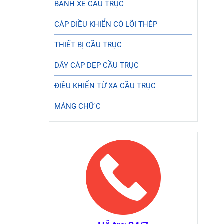
BÁNH XE CẦU TRỤC
CÁP ĐIỀU KHIỂN CÓ LÕI THÉP
THIẾT BỊ CẦU TRỤC
DÂY CÁP DẸP CẦU TRỤC
ĐIỀU KHIỂN TỪ XA CẦU TRỤC
MÁNG CHỮ C