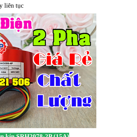
 liên tục
ện kín SRH2078-2P (15A)