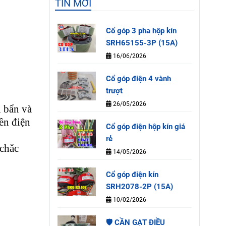
TIN MỚI
Cổ góp 3 pha hộp kín
SRH65155-3P (15A)
16/06/2026
Cổ góp điện 4 vành
trượt
26/05/2026
i bẩn và
ền điện
Cổ góp điện hộp kín giá
rẻ
 chắc
14/05/2026
Cổ góp điện kín
SRH2078-2P (15A)
10/02/2026
🛡️ CẦN GẠT ĐIỀU