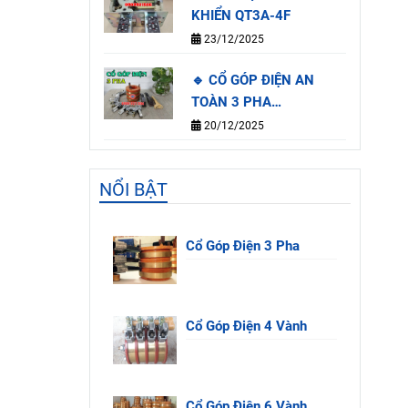
KHIỂN QT3A-4F
23/12/2025
🔹 CỔ GÓP ĐIỆN AN
TOÀN 3 PHA
65×112×100MM
20/12/2025
NỔI BẬT
Cổ Góp Điện 3 Pha
Cổ Góp Điện 4 Vành
Cổ Góp Điện 6 Vành