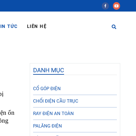
IN TỨC
LIÊN HỆ
DANH MỤC
CỔ GÓP ĐIỆN
bị
CHỔI ĐIỆN CẦU TRỤC
iện ổn
RAY ĐIỆN AN TOÀN
công
PALĂNG ĐIỆN