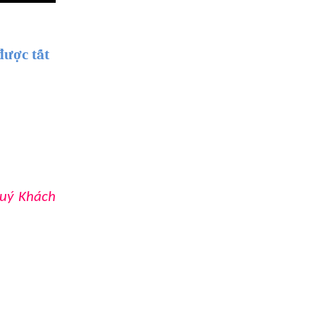
đ
ượ
c t
ấ
t
Quý Khách