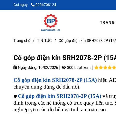
Gọi ngay
0906708124
TRANG
Trang chủ
/
TIN TỨC
/
Cổ góp điện kín SRH2078-2P (15
Cổ góp điện kín SRH2078-2P (15
Ngày đăng:
10/02/2026
300 Lượt xem
Cổ góp điện kín SRH2078-2P (15A)
hiệu ADI
chuyên dụng dùng để đấu nối.
Cổ góp điện kín SRH2078-2P (15A)
và tr
🛡️
định trong các hệ thống có trục quay liên tụ
nghiệp yêu cầu độ bền và tính an toàn cao.