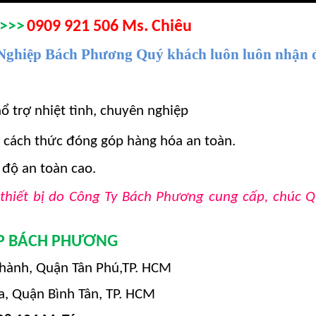
>>>
0909 921 506 Ms. Chiêu
Nghi
ệ
p Bách Ph
ươ
ng Quý khách luôn luôn nh
ậ
n 
ổ trợ nhiệt tình, chuyên nghiệp
, cách thức đóng góp hàng hóa an toàn.
 độ an toàn cao.
thiết bị do Công Ty Bách Phương cung cấp, chúc 
ỆP BÁCH PHƯƠNG
hành, Quận Tân Phú,TP. HCM
, Quận Bình Tân, TP. HCM