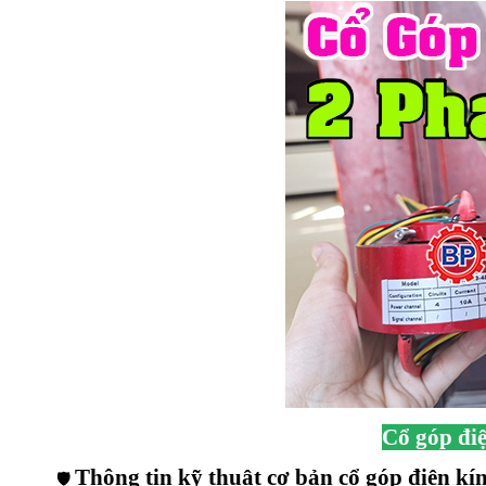
Cổ góp đi
Thông tin kỹ thuật cơ bản cổ góp điện k
🛡️