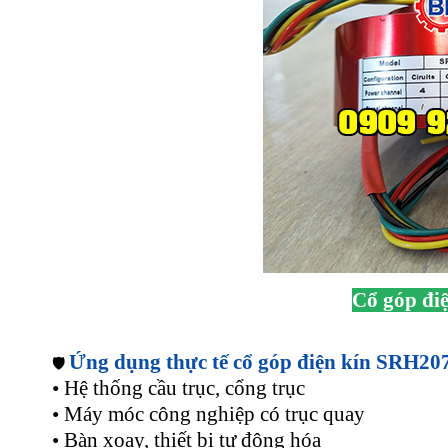
Cổ góp đi
Ứng dụng thực tế cổ góp điện kín SRH20
🛡️
• Hệ thống cầu trục, cổng trục
• Máy móc công nghiệp có trục quay
• Bàn xoay, thiết bị tự động hóa