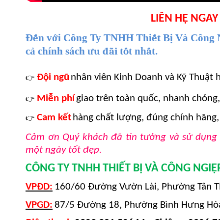
LIÊN HỆ NGAY
Đ
ế
n v
ớ
i Công Ty TNHH Thi
ế
t B
ị
Và Công 
c
ả
chính sách
ư
u đãi
t
ố
t nh
ấ
t.
Đội ngũ
nhân viên Kinh Doanh và Kỹ Thuật h
👉
Miễn phí
giao trên toàn quốc, nhanh chóng
👉
Cam kết
hàng chất lượng, đúng chính hãng,
👉
Cảm ơn Quý khách đã tin tưởng và sử dụng 
một ngày tốt đẹp.
CÔNG TY TNHH THIẾT BỊ VÀ CÔNG NGI
VPĐD:
160/60 Đường Vườn Lài, Phường Tân T
VPGD:
87/5 Đường 18, Phường Bình Hưng Hòa