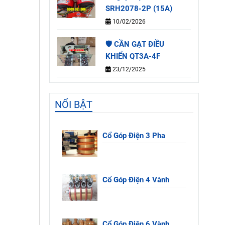
SRH2078-2P (15A)
10/02/2026
🛡️ CẦN GẠT ĐIỀU
KHIỂN QT3A-4F
23/12/2025
NỔI BẬT
Cổ Góp Điện 3 Pha
Cổ Góp Điện 4 Vành
Cổ Góp Điện 6 Vành