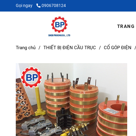
Gọi ngay
0906708124
TRANG
Trang chủ
/
THIẾT BỊ ĐIỆN CẦU TRỤC
/
CỔ GÓP ĐIỆN