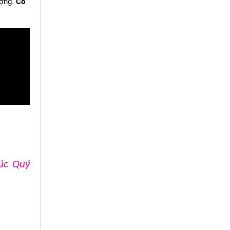
ượng.
Cổ
úc Quý