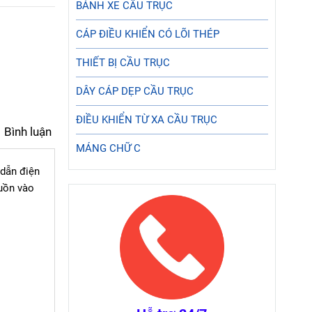
BÁNH XE CẦU TRỤC
CÁP ĐIỀU KHIỂN CÓ LÕI THÉP
THIẾT BỊ CẦU TRỤC
DÂY CÁP DẸP CẦU TRỤC
ĐIỀU KHIỂN TỪ XA CẦU TRỤC
Bình luận
MÁNG CHỮ C
 dẫn điện
guồn vào