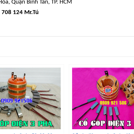
òa, Quận Bình Tân, TP. HCM
 708 124 Mr.Tú