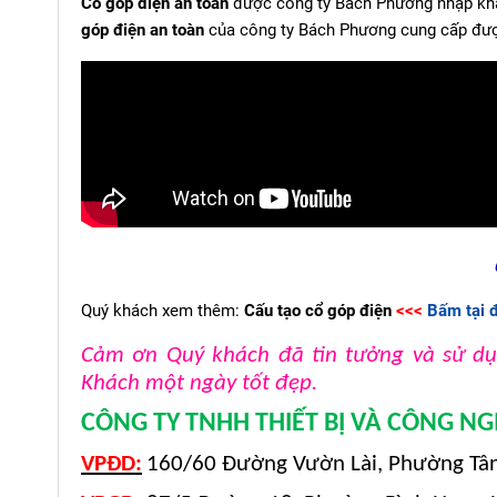
Cổ góp điện an toàn
được công ty Bách Phương nhập khẩu 
góp điện an toàn
của công ty Bách Phương cung cấp được 
Quý khách xem thêm:
Cấu tạo cổ góp điện
<<<
Bấm tại 
Cảm ơn Quý khách đã tin tưởng và sử dụ
Khách một ngày tốt đẹp.
CÔNG TY TNHH THIẾT BỊ VÀ CÔNG N
VPĐD:
160/60 Đường Vườn Lài, Phường Tân