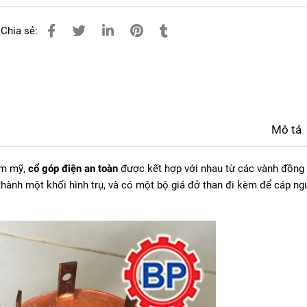
Chia sẻ:
Mô tả
ẫm mỹ,
cổ góp điện an toàn
được kết hợp với nhau từ các vành đồng
thành một khối hình trụ, và có một bộ giá đở than đi kèm để cáp n