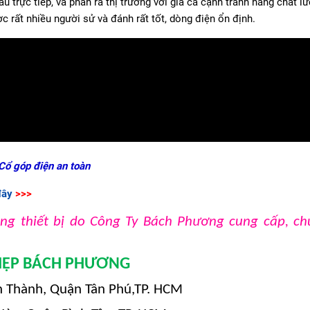
trực tiếp, và phân ra thị trường với giá cả cạnh tranh hàng chất l
rất nhiều người sử và đánh rất tốt, dòng điện ổn định.
Cổ góp điện an toàn
đây
>>>
ng thiết bị do Công Ty Bách Phương cung cấp, ch
GIỆP BÁCH PHƯƠNG
 Thành, Quận Tân Phú,TP. HCM