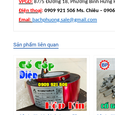
VPGD:
87/5 Đường 18, Phường Bình Hưng H
Điện thoại
:
0909 921 506 Ms. Chiêu – 0906
Emal:
bachphuong.sale@gmail.com
Sản phẩm liên quan