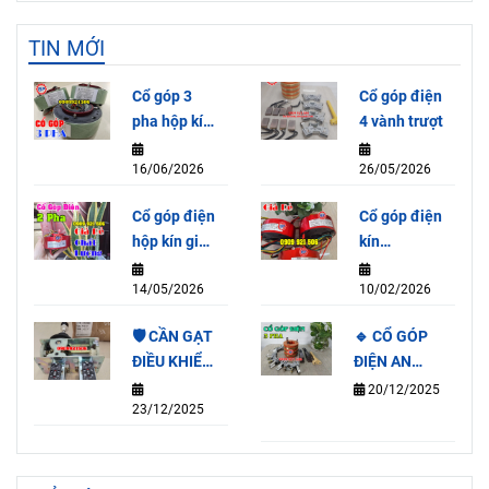
TIN MỚI
Cổ góp 3
Cổ góp điện
pha hộp kín
4 vành trượt
SRH65155-
16/06/2026
26/05/2026
3P (15A)
Cổ góp điện
Cổ góp điện
hộp kín giá
kín
rẻ
SRH2078-
14/05/2026
10/02/2026
2P (15A)
🛡️ CẦN GẠT
🔹 CỔ GÓP
ĐIỀU KHIỂN
ĐIỆN AN
QT3A-4F
TOÀN 3 PHA
20/12/2025
23/12/2025
65×112×100MM