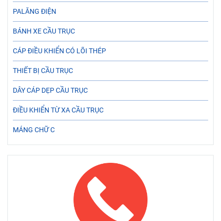
PALĂNG ĐIỆN
BÁNH XE CẦU TRỤC
CÁP ĐIỀU KHIỂN CÓ LÕI THÉP
THIẾT BỊ CẦU TRỤC
DÂY CÁP DẸP CẦU TRỤC
ĐIỀU KHIỂN TỪ XA CẦU TRỤC
MÁNG CHỮ C