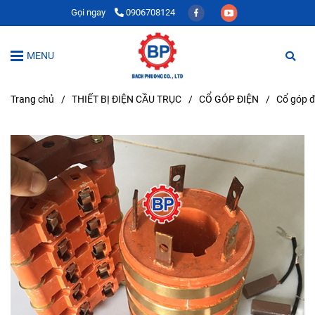
Gọi ngay
0906708124
MENU
Trang chủ
/
THIẾT BỊ ĐIỆN CẦU TRỤC
/
CỔ GÓP ĐIỆN
/
Cổ góp đ