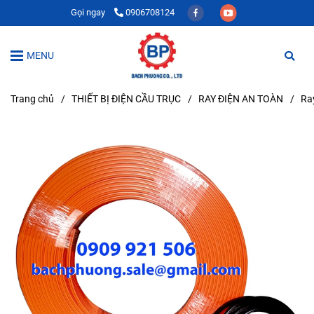
Gọi ngay
0906708124
MENU
Trang chủ
/
THIẾT BỊ ĐIỆN CẦU TRỤC
/
RAY ĐIỆN AN TOÀN
/
Ra