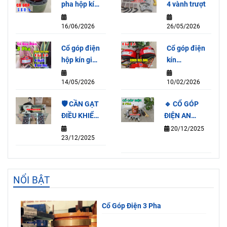
pha hộp kín
4 vành trượt
SRH65155-
16/06/2026
26/05/2026
3P (15A)
Cổ góp điện
Cổ góp điện
hộp kín giá
kín
rẻ
SRH2078-
14/05/2026
10/02/2026
2P (15A)
🛡️ CẦN GẠT
🔹 CỔ GÓP
ĐIỀU KHIỂN
ĐIỆN AN
QT3A-4F
TOÀN 3 PHA
20/12/2025
23/12/2025
65×112×100MM
NỔI BẬT
Cổ Góp Điện 3 Pha