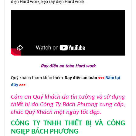
điện Hard work, kẹp ray điện Hard work.
Ray điện an toàn Hard work
Quý khách tham khảo thêm:
Ray điện an toàn
<<<
Bấm tại
đây
>>>
Cảm ơn Quý khách đã tin tưởng và sử dụng
thiết bị do Công Ty Bách Phương cung cấp,
chúc Quý Khách một ngày tốt đẹp.
CÔNG TY TNHH THIẾT BỊ VÀ CÔNG
NGIỆP BÁCH PHƯƠNG