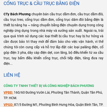
CỔNG TRỤC & CẦU TRỤC BẰNG ĐIỆN
CTy Bách Phương
chuyên bán cầu trục dầm đơn, cầu trục dầm đôi,
cầu trục treo, cổng trục dầm đơn, cổng trục dâm đôi bằng điện là
thiết bị nâng hạ ~ nâng chuyển bằng điện chuyên dụng trong công
nghiệp ứng dụng trong nhà máy và xưởng sản xuất. Ngoài ra, trải
qua quá trình sử dụng các loại thiết bị cầu trục hay bị hư hỏng và
cần được bảo trì thay mới để đảm bảo cho việc vận hành, vì thế
chúng tôi còn cung cấp và hỗ trợ lắp đặt các loại palăng điện, cổ
góp điện 3 pha, dây cáp điện dẹt, con lăng, bộ điều khiển từ xa cầu
trục, tay bấm điều khiển cổng trục, chổi tiếp điện, tăng đưa ray
điện...
LIÊN HỆ
CÔNG TY TNHH THIẾT BỊ VÀ CÔNG NGHIỆP BÁCH PHƯƠNG
VPĐD:
160/60 Đường Vườn Lài, Phường Tân Thành, Quận Tân Phú,
TP. HCM.
VPGD:
87/5 Đường M1, Phường Bình Hưng Hòa, Quận Bình Tân, TP.