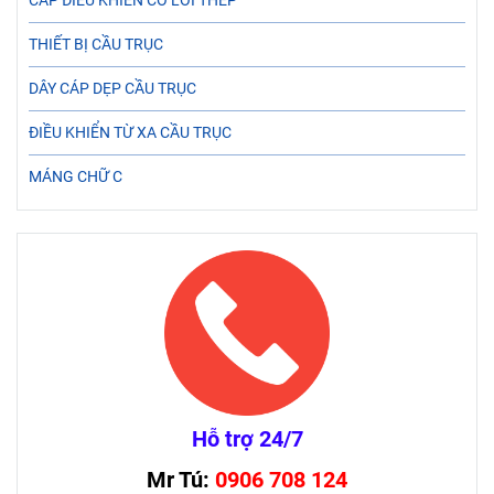
CÁP ĐIỀU KHIỂN CÓ LÕI THÉP
THIẾT BỊ CẦU TRỤC
DÂY CÁP DẸP CẦU TRỤC
ĐIỀU KHIỂN TỪ XA CẦU TRỤC
MÁNG CHỮ C
Hỗ trợ 24/7
Mr Tú:
0906 708 124