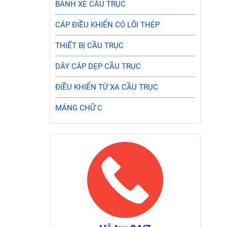
BÁNH XE CẦU TRỤC
CÁP ĐIỀU KHIỂN CÓ LÕI THÉP
THIẾT BỊ CẦU TRỤC
DÂY CÁP DẸP CẦU TRỤC
ĐIỀU KHIỂN TỪ XA CẦU TRỤC
MÁNG CHỮ C