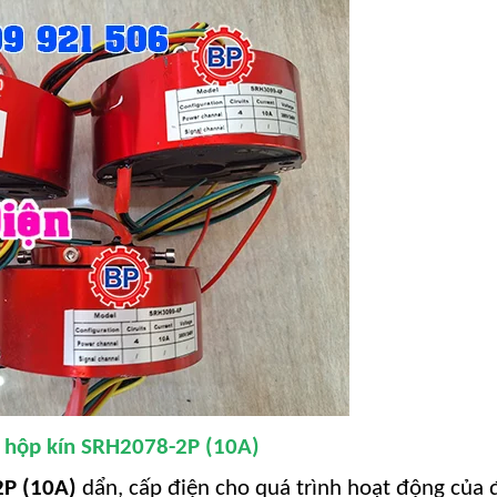
 hộp kín SRH2078-2P (10A)
2P (10A)
dẩn,
cấp điện cho quá trình hoạt động của 