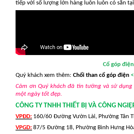
tiếp với số lượng lớn hàng luôn luôn có sẳn tạ
Cổ góp điện
Quý khách xem thêm:
Chổi than cổ góp điện
Cảm ơn Quý khách đã tin tưởng và sử dụng 
một ngày tốt đẹp.
CÔNG TY TNHH THIẾT BỊ VÀ CÔNG NGI
VPĐD:
160/60 Đường Vườn Lài, Phường Tân T
VPGD:
87/5 Đường 18, Phường Bình Hưng Hòa