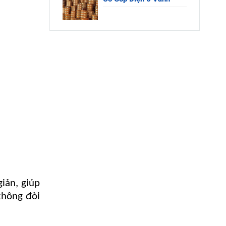
giản, giúp
 không đòi