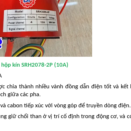
 hộp kín SRH2078-2P (10A)
A
ợc chia thành nhiều vành đồng dẫn điện tốt và kết
ch giữa các pha.
và cabon tiếp xúc với vòng góp để truyền dòng điện.
ng giữ chổi than ở vị trí cố định trong động cơ, và c