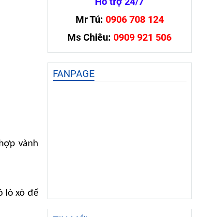
Hỗ trợ 24/7
Mr Tú:
0906 708 124
Ms Chiêu:
0909 921 506
FANPAGE
 hợp vành
ó lò xò để