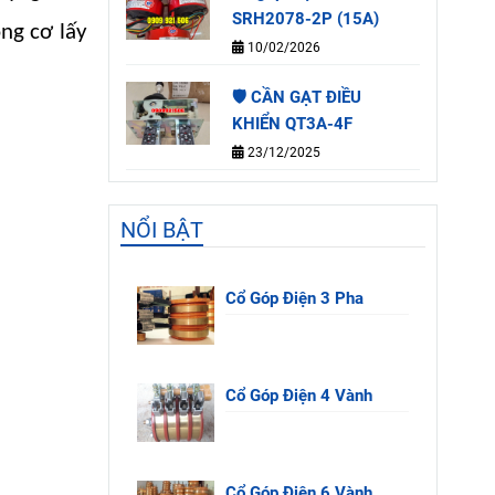
SRH2078-2P (15A)
ng cơ lấy
10/02/2026
🛡️ CẦN GẠT ĐIỀU
KHIỂN QT3A-4F
23/12/2025
NỔI BẬT
Cổ Góp Điện 3 Pha
Cổ Góp Điện 4 Vành
Cổ Góp Điện 6 Vành