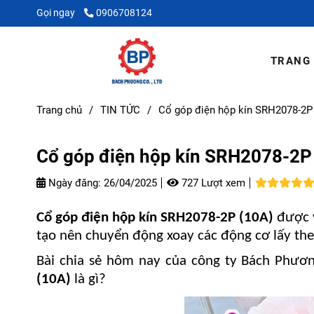
Gọi ngay
0906708124
TRANG
Trang chủ
/
TIN TỨC
/
Cổ góp điện hộp kín SRH2078-2P
Cổ góp điện hộp kín SRH2078-2P
Ngày đăng:
26/04/2025
727 Lượt xem
Cổ góp điện hộp kín SRH2078-2P (10A)
được v
tạo nên chuyển động xoay các động cơ lấy th
Bài chia sẻ
hôm nay của
công ty Bách Phươn
(10A)
là gì
?