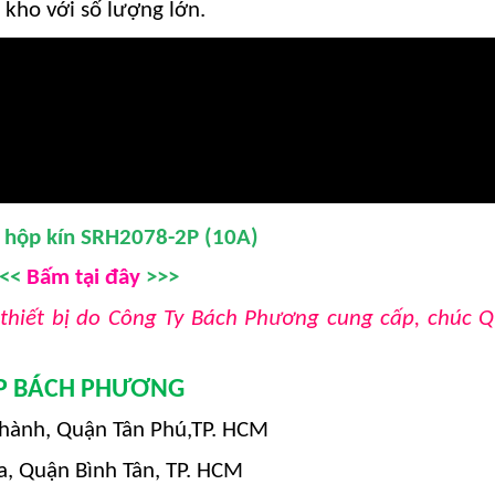
i kho với số lượng lớn.
 hộp kín SRH2078-2P (10A)
<<<
Bấm tại đây
>>>
thiết bị do Công Ty Bách Phương cung cấp, chúc 
ỆP BÁCH PHƯƠNG
hành, Quận Tân Phú,TP. HCM
, Quận Bình Tân, TP. HCM