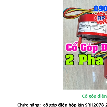
Cổ góp điện
- Chức năng:
cổ góp điện hộp kín SRH2078-