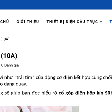
 CHỦ
GIỚI THIỆU
THIẾT BỊ ĐIỆN CẦU TRỤC
T
 (10A)
 (10A)
0 Đánh giá
í như “trái tim” của động cơ điện kết hợp cùng chổ
eo dạng quay.
g sẽ giúp bạn đọc hiểu rõ
cổ góp điện hộp kín S