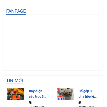
FANPAGE
TIN MỚI
Ray điện
Cổ góp 3
cầu trục 3P-
pha hộp kín
50A
SRH65155-
08/08/2026
16/06/2026