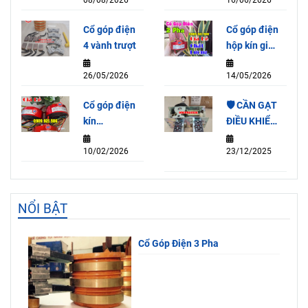
3P (15A)
Cổ góp điện
Cổ góp điện
4 vành trượt
hộp kín giá
rẻ
26/05/2026
14/05/2026
Cổ góp điện
🛡️ CẦN GẠT
kín
ĐIỀU KHIỂN
SRH2078-
QT3A-4F
10/02/2026
23/12/2025
2P (15A)
NỔI BẬT
Cổ Góp Điện 3 Pha