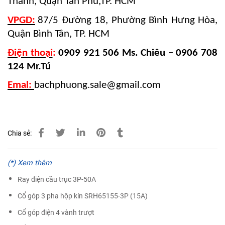
Thành, Quận Tân Phú,TP. HCM
VPGD:
87/5 Đường 18, Phường Bình Hưng Hòa,
Quận Bình Tân, TP. HCM
Điện thoại
:
0909 921 506 Ms. Chiêu – 0906 708
124 Mr.Tú
Emal:
bachphuong.sale@gmail.com
Chia sẻ:
(*) Xem thêm
Ray điện cầu trục 3P-50A
Cổ góp 3 pha hộp kín SRH65155-3P (15A)
Cổ góp điện 4 vành trượt