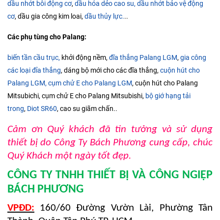
dầu nhớt bôi động cơ
,
dầu hóa dẻo cao su,
dầu nhớt bảo vệ động
cơ
, dầu gia công kim loai,
dầu thủy lực.
..
Các phụ tùng cho Palang:
biến tần cầu trục,
khởi động nềm,
đĩa thắng Palang LGM
,
gia công
các loại đỉa thắng
, dáng bộ mới cho các đĩa thắng,
cuộn hút cho
Palang LGM,
cụm chử E cho Palang LGM
, cuộn hút cho Palang
Mitsubichi, cụm chử E cho Palang Mitsubishi,
bộ giớ hạng tải
trong
,
Diot SR60
, cao su giãm chấn..
Cảm ơn Quý khách đã tin tưởng và sử dụng
thiết bị do Công Ty Bách Phương cung cấp, chúc
Quý Khách một ngày tốt đẹp.
CÔNG TY TNHH THIẾT BỊ VÀ CÔNG NGIỆP
BÁCH PHƯƠNG
VPĐD:
160/60 Đường Vườn Lài, Phường Tân