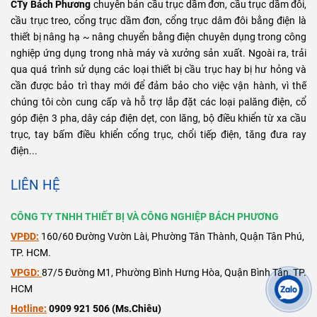
CTy Bách Phương
chuyên bán cầu trục dầm đơn, cầu trục dầm đôi,
cầu trục treo, cổng trục dầm đơn, cổng trục dâm đôi bằng điện là
thiết bị nâng hạ ~ nâng chuyển bằng điện chuyên dụng trong công
nghiệp ứng dụng trong nhà máy và xưởng sản xuất. Ngoài ra, trải
qua quá trình sử dụng các loại thiết bị cầu trục hay bị hư hỏng và
cần được bảo trì thay mới để đảm bảo cho việc vận hành, vì thế
chúng tôi còn cung cấp và hỗ trợ lắp đặt các loại palăng điện, cổ
góp điện 3 pha, dây cáp điện dẹt, con lăng, bộ điều khiển từ xa cầu
trục, tay bấm điều khiển cổng trục, chổi tiếp điện, tăng đưa ray
điện...
LIÊN HỆ
CÔNG TY TNHH THIẾT BỊ VÀ CÔNG NGHIỆP BÁCH PHƯƠNG
VPĐD:
160/60 Đường Vườn Lài, Phường Tân Thành, Quận Tân Phú,
TP. HCM.
VPGD:
87/5 Đường M1, Phường Bình Hưng Hòa, Quận Bình Tân, TP.
HCM
Hotline:
0909 921 506 (Ms.Chiêu)